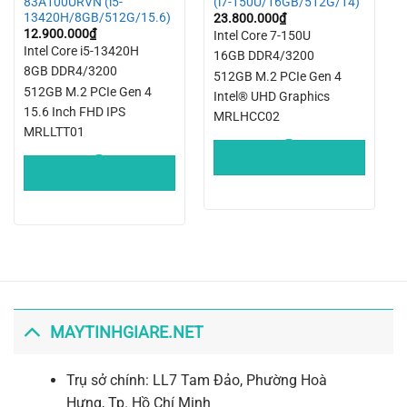
83A100URVN (i5-
(i7-150U/16GB/512G/14)
13420H/8GB/512G/15.6)
23.800.000
₫
12.900.000
₫
Intel Core 7-150U
Intel Core i5-13420H
16GB DDR4/3200
8GB DDR4/3200
512GB M.2 PCIe Gen 4
512GB M.2 PCIe Gen 4
Intel® UHD Graphics
15.6 Inch FHD IPS
MRLHCC02
MRLLTT01
+
+
MAYTINHGIARE.NET
Trụ sở chính: LL7 Tam Đảo, Phường Hoà
Hưng, Tp. Hồ Chí Minh