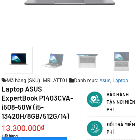
Mã hàng (SKU): MRLATT01
Danh mục:
Asus
,
Laptop
Laptop ASUS
BẢO HÀNH
ExpertBook P1403CVA-
TẬN NƠI MIỄN
i508-50W (i5-
PHÍ
13420H/8GB/512G/14)
ĐỔI TRẢ MIỄN
13.300.000
₫
PHÍ
Hết hàng