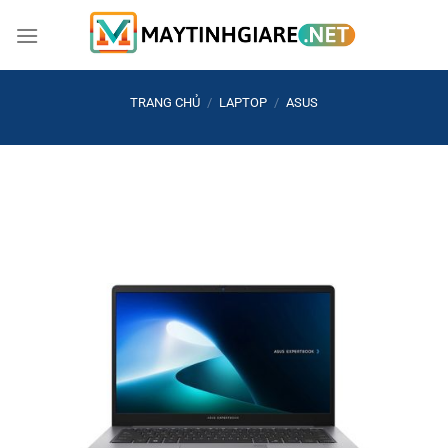
Bỏ
qua
nội
dung
TRANG CHỦ
/
LAPTOP
/
ASUS