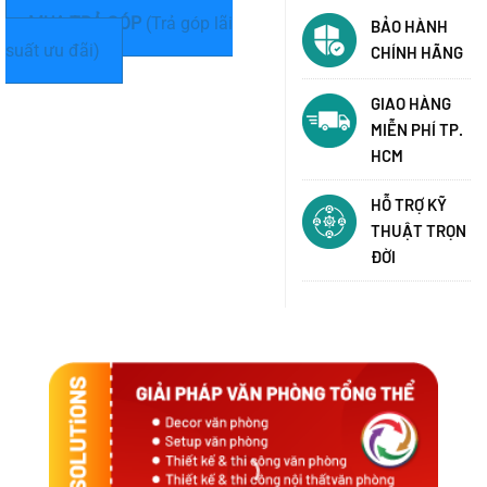
MUA TRẢ GÓP
(Trả góp lãi
BẢO HÀNH
suất ưu đãi)
CHÍNH HÃNG
GIAO HÀNG
MIỄN PHÍ TP.
HCM
HỖ TRỢ KỸ
THUẬT TRỌN
ĐỜI