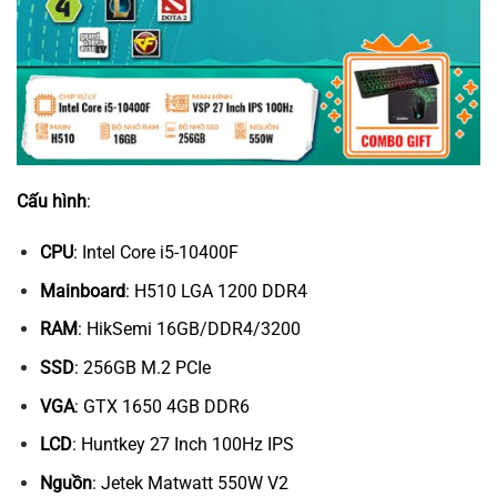
Cấu hình
:
CPU
: Intel Core i5-10400F
Mainboard
: H510 LGA 1200 DDR4
RAM
: HikSemi 16GB/DDR4/3200
SSD
: 256GB M.2 PCIe
VGA
: GTX 1650 4GB DDR6
LCD
: Huntkey 27 Inch 100Hz IPS
Nguồn
: Jetek Matwatt 550W V2