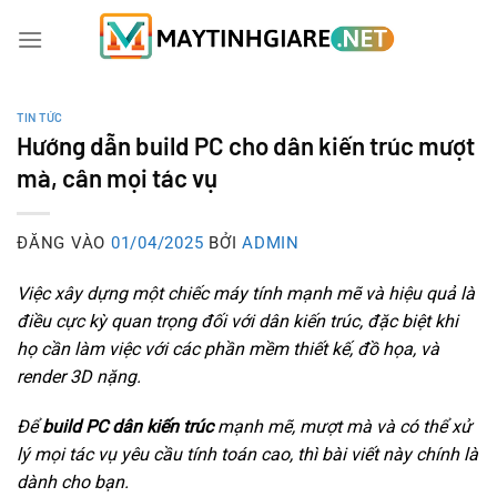
Bỏ
qua
nội
dung
TIN TỨC
Hướng dẫn build PC cho dân kiến trúc mượt
mà, cân mọi tác vụ
ĐĂNG VÀO
01/04/2025
BỞI
ADMIN
Việc xây dựng một chiếc máy tính mạnh mẽ và hiệu quả là
điều cực kỳ quan trọng đối với dân kiến trúc, đặc biệt khi
họ cần làm việc với các phần mềm thiết kế, đồ họa, và
render 3D nặng.
Để
build PC dân kiến trúc
mạnh mẽ, mượt mà và có thể xử
lý mọi tác vụ yêu cầu tính toán cao, thì bài viết này chính là
dành cho bạn.