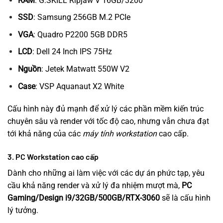
RAM
: G.SKILL Ripjaw V 16GB/3200
SSD
: Samsung 256GB M.2 PCIe
VGA
: Quadro P2200 5GB DDR5
LCD
: Dell 24 Inch IPS 75Hz
Nguồn
: Jetek Matwatt 550W V2
Case
: VSP Aquanaut X2 White
Cấu hình này đủ mạnh để xử lý các phần mềm kiến trúc
chuyên sâu và render với tốc độ cao, nhưng vẫn chưa đạt
tới khả năng của các
máy tính workstation
cao cấp.
3. PC Workstation cao cấp
Dành cho những ai làm việc với các dự án phức tạp, yêu
cầu khả năng render và xử lý đa nhiệm mượt mà,
PC
Gaming/Design i9/32GB/500GB/RTX-3060
sẽ là cấu hình
lý tưởng.