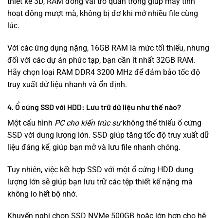
thiết kế 3D, RAM đóng vai trò quan trọng giúp máy tính
hoạt động mượt mà, không bị đơ khi mở nhiều file cùng
lúc.
Với các ứng dụng nặng, 16GB RAM là mức tối thiểu, nhưng
đối với các dự án phức tạp, bạn cần ít nhất 32GB RAM.
Hãy chọn loại RAM DDR4 3200 MHz để đảm bảo tốc độ
truy xuất dữ liệu nhanh và ổn định.
4. Ổ cứng SSD với HDD: Lưu trữ dữ liệu như thế nào?
Một cấu hình
PC cho kiến trúc sư
không thể thiếu ổ cứng
SSD với dung lượng lớn. SSD giúp tăng tốc độ truy xuất dữ
liệu đáng kể, giúp bạn mở và lưu file nhanh chóng.
Tuy nhiên, việc kết hợp SSD với một ổ cứng HDD dung
lượng lớn sẽ giúp bạn lưu trữ các tệp thiết kế nặng mà
không lo hết bộ nhớ.
Khuyến nghị chọn SSD NVMe 500GB hoặc lớn hơn cho hệ