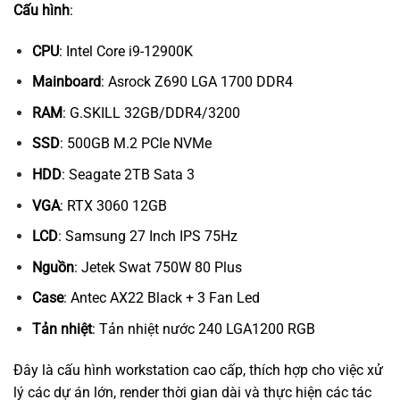
Cấu hình
:
CPU
: Intel Core i9-12900K
Mainboard
: Asrock Z690 LGA 1700 DDR4
RAM
: G.SKILL 32GB/DDR4/3200
SSD
: 500GB M.2 PCIe NVMe
HDD
: Seagate 2TB Sata 3
VGA
: RTX 3060 12GB
LCD
: Samsung 27 Inch IPS 75Hz
Nguồn
: Jetek Swat 750W 80 Plus
Case
: Antec AX22 Black + 3 Fan Led
Tản nhiệt
: Tản nhiệt nước 240 LGA1200 RGB
Đây là cấu hình workstation cao cấp, thích hợp cho việc xử
lý các dự án lớn, render thời gian dài và thực hiện các tác