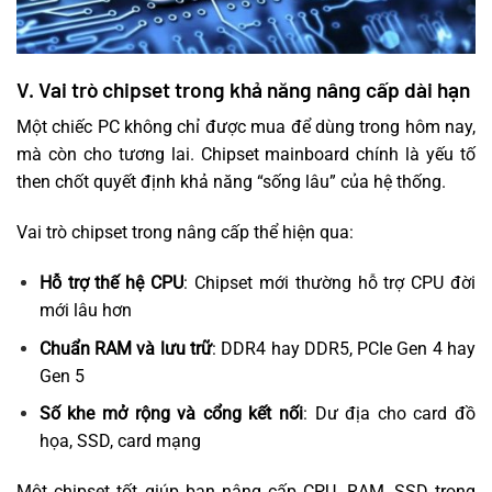
V. Vai trò chipset trong khả năng nâng cấp dài hạn
Một chiếc PC không chỉ được mua để dùng trong hôm nay,
mà còn cho tương lai. Chipset mainboard chính là yếu tố
then chốt quyết định khả năng “sống lâu” của hệ thống.
Vai trò chipset trong nâng cấp thể hiện qua:
Hỗ trợ thế hệ CPU
: Chipset mới thường hỗ trợ CPU đời
mới lâu hơn
Chuẩn RAM và lưu trữ
: DDR4 hay DDR5, PCIe Gen 4 hay
Gen 5
Số khe mở rộng và cổng kết nối
: Dư địa cho card đồ
họa, SSD, card mạng
Một chipset tốt giúp bạn nâng cấp CPU, RAM, SSD trong