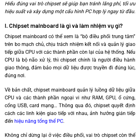
Hiểu đúng vai trò chipset sẽ giúp bạn tránh lãng phí, tối ưu
hiệu suất và xây dựng một cấu hình PC hợp lý ngay từ đầu.
I. Chipset mainboard là gì và làm nhiệm vụ gì?
Chipset mainboard có thể xem là “bộ điều phối trung tâm”
trên bo mạch chủ, chịu trách nhiệm kết nối và quản lý giao
tiếp giữa CPU với các thành phần còn lại của hệ thống. Nếu
CPU là bộ não xử lý, thì chipset chính là người điều hành
giao thông, đảm bảo mọi dữ liệu được truyền đi đúng lúc,
đúng nơi.
Về bản chất, chipset mainboard quản lý luồng dữ liệu giữa
CPU và các thành phần ngoại vi như RAM, GPU, ổ cứng,
cổng USB, card mạng… Thông qua đó, chipset quyết định
cách các linh kiện giao tiếp với nhau, ảnh hưởng gián tiếp
đến
hiệu năng tổng thể PC
.
Không chỉ dừng lại ở việc điều phối, vai trò chipset còn thể