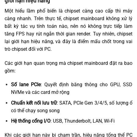
giới hạn hiệu năng
Một hiểu lầm phổ biến là chipset càng cao cấp thì máy
càng nhanh. Trên thực tế, chipset mainboard không xử lý
bất kỳ tác vụ tính toán nào, nên nó không trực tiếp làm
tăng FPS hay rút ngắn thời gian render. Tuy nhiên, chipset
lại giới hạn hiệu năng, và đây là điểm mấu chốt trong vai
trò chipset đối với PC.
Các giới hạn quan trọng mà chipset mainboard đặt ra bao
gồm:
Số lane PCIe
: Quyết định băng thông cho GPU, SSD
NVMe và các card mở rộng
Chuẩn kết nối lưu trữ
: SATA, PCIe Gen 3/4/5, số lượng ổ
có thể chạy song song
Hệ thống cổng I/O
: USB, Thunderbolt, LAN, Wi-Fi
Khi các giới hạn này bị chạm trần, hiệu năng tổng thể PC